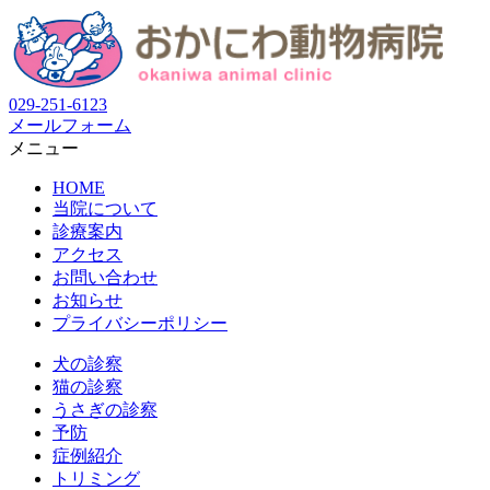
029-251-6123
メールフォーム
メニュー
HOME
当院について
診療案内
アクセス
お問い合わせ
お知らせ
プライバシーポリシー
犬の診察
猫の診察
うさぎの診察
予防
症例紹介
トリミング