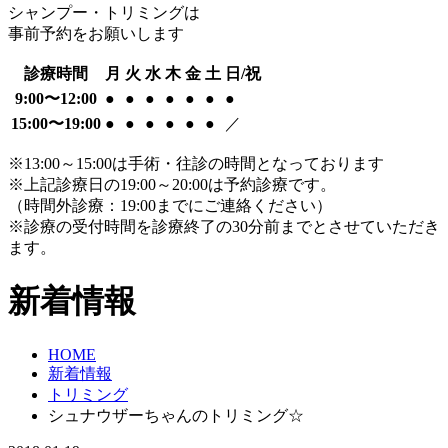
シャンプー・トリミングは
事前予約をお願いします
診療時間
月
火
水
木
金
土
日/祝
9:00〜12:00
●
●
●
●
●
●
●
15:00〜19:00
●
●
●
●
●
●
／
※13:00～15:00は手術・往診の時間となっております
※上記診療日の19:00～20:00は予約診療です。
（時間外診療：19:00までにご連絡ください）
※診療の受付時間を診療終了の30分前までとさせていただき
ます。
新着情報
HOME
新着情報
トリミング
シュナウザーちゃんのトリミング☆