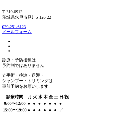
〒310-0912
茨城県水戸市見川5-126-22
029-251-6123
メールフォーム
診療・予防接種は
予約制ではありません
☆手術・往診・送迎・
シャンプー・トリミングは
事前予約をお願いします
診療時間
月
火
水
木
金
土
日/祝
9:00〜12:00
●
●
●
●
●
●
●
15:00〜19:00
●
●
●
●
●
●
／