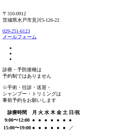
〒310-0912
茨城県水戸市見川5-126-22
029-251-6123
メールフォーム
診療・予防接種は
予約制ではありません
☆手術・往診・送迎・
シャンプー・トリミングは
事前予約をお願いします
診療時間
月
火
水
木
金
土
日/祝
9:00〜12:00
●
●
●
●
●
●
●
15:00〜19:00
●
●
●
●
●
●
／