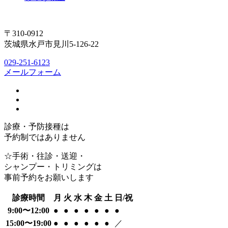
〒310-0912
茨城県水戸市見川5-126-22
029-251-6123
メールフォーム
診療・予防接種は
予約制ではありません
☆手術・往診・送迎・
シャンプー・トリミングは
事前予約をお願いします
診療時間
月
火
水
木
金
土
日/祝
9:00〜12:00
●
●
●
●
●
●
●
15:00〜19:00
●
●
●
●
●
●
／