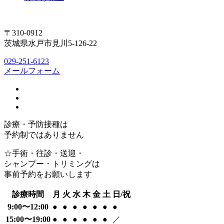
〒310-0912
茨城県水戸市見川5-126-22
029-251-6123
メールフォーム
診療・予防接種は
予約制ではありません
☆手術・往診・送迎・
シャンプー・トリミングは
事前予約をお願いします
診療時間
月
火
水
木
金
土
日/祝
9:00〜12:00
●
●
●
●
●
●
●
15:00〜19:00
●
●
●
●
●
●
／