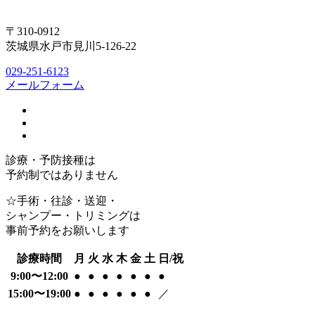
〒310-0912
茨城県水戸市見川5-126-22
029-251-6123
メールフォーム
診療・予防接種は
予約制ではありません
☆手術・往診・送迎・
シャンプー・トリミングは
事前予約をお願いします
診療時間
月
火
水
木
金
土
日/祝
9:00〜12:00
●
●
●
●
●
●
●
15:00〜19:00
●
●
●
●
●
●
／