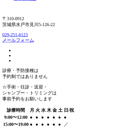
〒310-0912
茨城県水戸市見川5-126-22
029-251-6123
メールフォーム
診療・予防接種は
予約制ではありません
☆手術・往診・送迎・
シャンプー・トリミングは
事前予約をお願いします
診療時間
月
火
水
木
金
土
日/祝
9:00〜12:00
●
●
●
●
●
●
●
15:00〜19:00
●
●
●
●
●
●
／