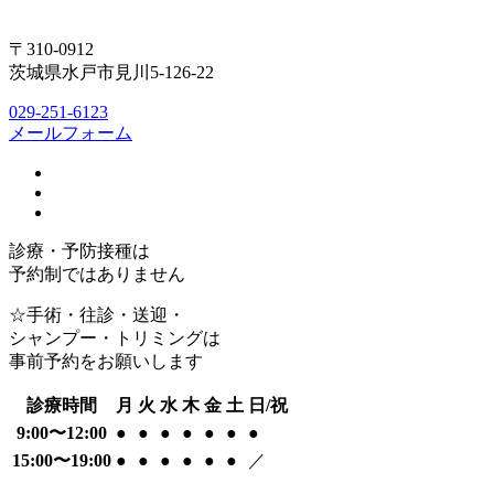
〒310-0912
茨城県水戸市見川5-126-22
029-251-6123
メールフォーム
診療・予防接種は
予約制ではありません
☆手術・往診・送迎・
シャンプー・トリミングは
事前予約をお願いします
診療時間
月
火
水
木
金
土
日/祝
9:00〜12:00
●
●
●
●
●
●
●
15:00〜19:00
●
●
●
●
●
●
／