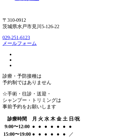
〒310-0912
茨城県水戸市見川5-126-22
029-251-6123
メールフォーム
診療・予防接種は
予約制ではありません
☆手術・往診・送迎・
シャンプー・トリミングは
事前予約をお願いします
診療時間
月
火
水
木
金
土
日/祝
9:00〜12:00
●
●
●
●
●
●
●
15:00〜19:00
●
●
●
●
●
●
／