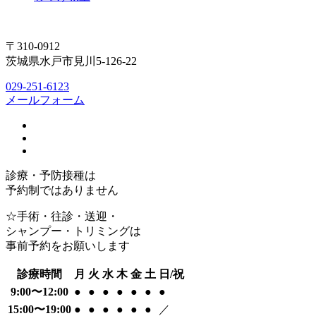
〒310-0912
茨城県水戸市見川5-126-22
029-251-6123
メールフォーム
診療・予防接種は
予約制ではありません
☆手術・往診・送迎・
シャンプー・トリミングは
事前予約をお願いします
診療時間
月
火
水
木
金
土
日/祝
9:00〜12:00
●
●
●
●
●
●
●
15:00〜19:00
●
●
●
●
●
●
／