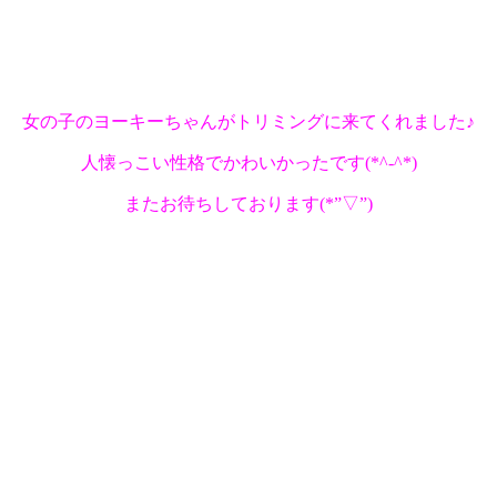
女の子のヨーキーちゃんがトリミングに来てくれました♪
人懐っこい性格でかわいかったです(*^-^*)
またお待ちしております(*”▽”)