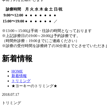
診療時間
月
火
水
木
金
土
日/祝
9:00〜12:00
●
●
●
●
●
●
●
15:00〜19:00
●
●
●
●
●
●
／
※13:00～15:00は手術・往診の時間となっております
※上記診療日の19:00～20:00は予約診療です。
（時間外診療：19:00までにご連絡ください）
※診療の受付時間を診療終了の30分前までとさせていただき
新着情報
HOME
新着情報
トリミング
★ヨーキーのトリミング★
2018.07.17
トリミング