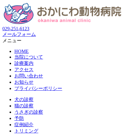
029-251-6123
メールフォーム
メニュー
HOME
当院について
診療案内
アクセス
お問い合わせ
お知らせ
プライバシーポリシー
犬の診察
猫の診察
うさぎの診察
予防
症例紹介
トリミング