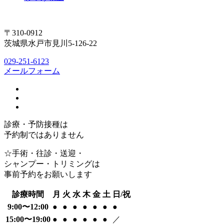
〒310-0912
茨城県水戸市見川5-126-22
029-251-6123
メールフォーム
診療・予防接種は
予約制ではありません
☆手術・往診・送迎・
シャンプー・トリミングは
事前予約をお願いします
診療時間
月
火
水
木
金
土
日/祝
9:00〜12:00
●
●
●
●
●
●
●
15:00〜19:00
●
●
●
●
●
●
／