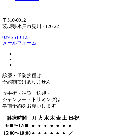
〒310-0912
茨城県水戸市見川5-126-22
029-251-6123
メールフォーム
診療・予防接種は
予約制ではありません
☆手術・往診・送迎・
シャンプー・トリミングは
事前予約をお願いします
診療時間
月
火
水
木
金
土
日/祝
9:00〜12:00
●
●
●
●
●
●
●
15:00〜19:00
●
●
●
●
●
●
／