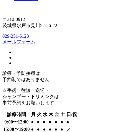
〒310-0912
茨城県水戸市見川5-126-22
029-251-6123
メールフォーム
診療・予防接種は
予約制ではありません
☆手術・往診・送迎・
シャンプー・トリミングは
事前予約をお願いします
診療時間
月
火
水
木
金
土
日/祝
9:00〜12:00
●
●
●
●
●
●
●
15:00〜19:00
●
●
●
●
●
●
／