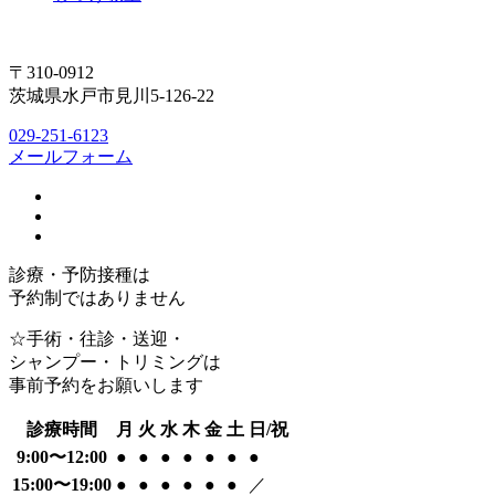
〒310-0912
茨城県水戸市見川5-126-22
029-251-6123
メールフォーム
診療・予防接種は
予約制ではありません
☆手術・往診・送迎・
シャンプー・トリミングは
事前予約をお願いします
診療時間
月
火
水
木
金
土
日/祝
9:00〜12:00
●
●
●
●
●
●
●
15:00〜19:00
●
●
●
●
●
●
／