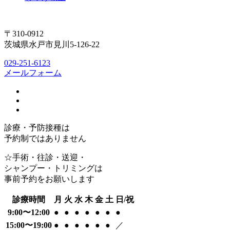
〒310-0912
茨城県水戸市見川5-126-22
029-251-6123
メールフォーム
診療・予防接種は
予約制ではありません
☆手術・往診・送迎・
シャンプー・トリミングは
事前予約をお願いします
診療時間
月
火
水
木
金
土
日/祝
9:00〜12:00
●
●
●
●
●
●
●
15:00〜19:00
●
●
●
●
●
●
／