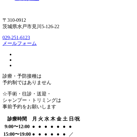
〒310-0912
茨城県水戸市見川5-126-22
029-251-6123
メールフォーム
診療・予防接種は
予約制ではありません
☆手術・往診・送迎・
シャンプー・トリミングは
事前予約をお願いします
診療時間
月
火
水
木
金
土
日/祝
9:00〜12:00
●
●
●
●
●
●
●
15:00〜19:00
●
●
●
●
●
●
／