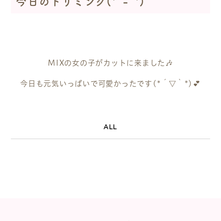
今日のトリミング(*^-^*)
MIXの女の子がカットに来ました🎶
今日も元気いっぱいで可愛かったです(*´▽｀*)💕
ALL