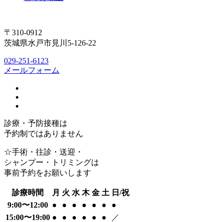
〒310-0912
茨城県水戸市見川5-126-22
029-251-6123
メールフォーム
診療・予防接種は
予約制ではありません
☆手術・往診・送迎・
シャンプー・トリミングは
事前予約をお願いします
診療時間
月
火
水
木
金
土
日/祝
9:00〜12:00
●
●
●
●
●
●
●
15:00〜19:00
●
●
●
●
●
●
／