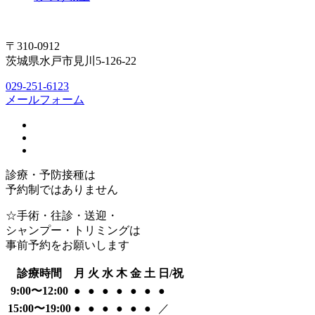
〒310-0912
茨城県水戸市見川5-126-22
029-251-6123
メールフォーム
診療・予防接種は
予約制ではありません
☆手術・往診・送迎・
シャンプー・トリミングは
事前予約をお願いします
診療時間
月
火
水
木
金
土
日/祝
9:00〜12:00
●
●
●
●
●
●
●
15:00〜19:00
●
●
●
●
●
●
／