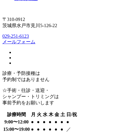
〒310-0912
茨城県水戸市見川5-126-22
029-251-6123
メールフォーム
診療・予防接種は
予約制ではありません
☆手術・往診・送迎・
シャンプー・トリミングは
事前予約をお願いします
診療時間
月
火
水
木
金
土
日/祝
9:00〜12:00
●
●
●
●
●
●
●
15:00〜19:00
●
●
●
●
●
●
／