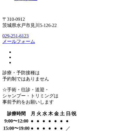
〒310-0912
茨城県水戸市見川5-126-22
029-251-6123
メールフォーム
診療・予防接種は
予約制ではありません
☆手術・往診・送迎・
シャンプー・トリミングは
事前予約をお願いします
診療時間
月
火
水
木
金
土
日/祝
9:00〜12:00
●
●
●
●
●
●
●
15:00〜19:00
●
●
●
●
●
●
／