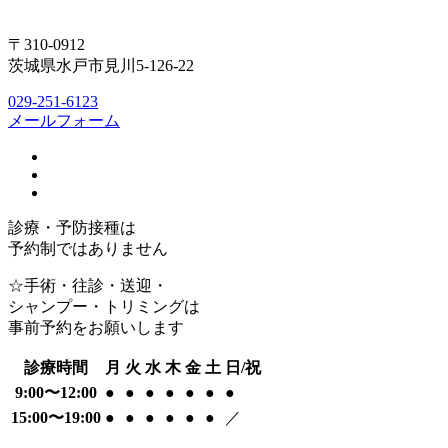
〒310-0912
茨城県水戸市見川5-126-22
029-251-6123
メールフォーム
診療・予防接種は
予約制ではありません
☆手術・往診・送迎・
シャンプー・トリミングは
事前予約をお願いします
診療時間
月
火
水
木
金
土
日/祝
9:00〜12:00
●
●
●
●
●
●
●
15:00〜19:00
●
●
●
●
●
●
／