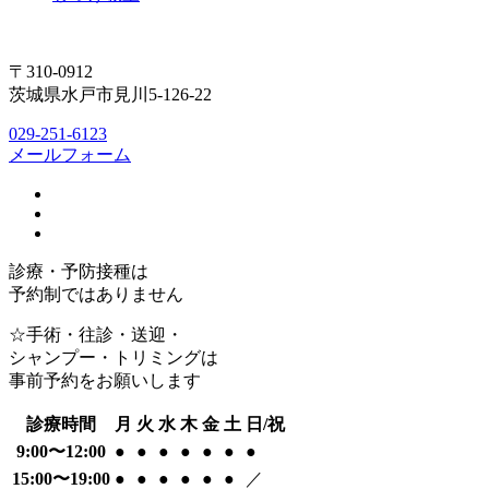
〒310-0912
茨城県水戸市見川5-126-22
029-251-6123
メールフォーム
診療・予防接種は
予約制ではありません
☆手術・往診・送迎・
シャンプー・トリミングは
事前予約をお願いします
診療時間
月
火
水
木
金
土
日/祝
9:00〜12:00
●
●
●
●
●
●
●
15:00〜19:00
●
●
●
●
●
●
／