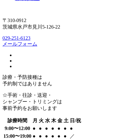
〒310-0912
茨城県水戸市見川5-126-22
029-251-6123
メールフォーム
診療・予防接種は
予約制ではありません
☆手術・往診・送迎・
シャンプー・トリミングは
事前予約をお願いします
診療時間
月
火
水
木
金
土
日/祝
9:00〜12:00
●
●
●
●
●
●
●
15:00〜19:00
●
●
●
●
●
●
／