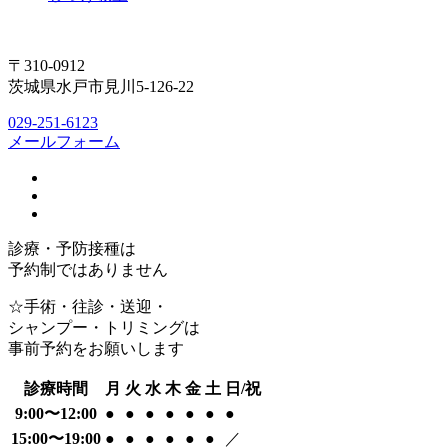
〒310-0912
茨城県水戸市見川5-126-22
029-251-6123
メールフォーム
診療・予防接種は
予約制ではありません
☆手術・往診・送迎・
シャンプー・トリミングは
事前予約をお願いします
診療時間
月
火
水
木
金
土
日/祝
9:00〜12:00
●
●
●
●
●
●
●
15:00〜19:00
●
●
●
●
●
●
／