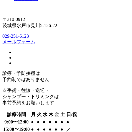
〒310-0912
茨城県水戸市見川5-126-22
029-251-6123
メールフォーム
診療・予防接種は
予約制ではありません
☆手術・往診・送迎・
シャンプー・トリミングは
事前予約をお願いします
診療時間
月
火
水
木
金
土
日/祝
9:00〜12:00
●
●
●
●
●
●
●
15:00〜19:00
●
●
●
●
●
●
／