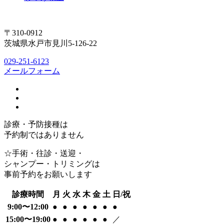
〒310-0912
茨城県水戸市見川5-126-22
029-251-6123
メールフォーム
診療・予防接種は
予約制ではありません
☆手術・往診・送迎・
シャンプー・トリミングは
事前予約をお願いします
診療時間
月
火
水
木
金
土
日/祝
9:00〜12:00
●
●
●
●
●
●
●
15:00〜19:00
●
●
●
●
●
●
／