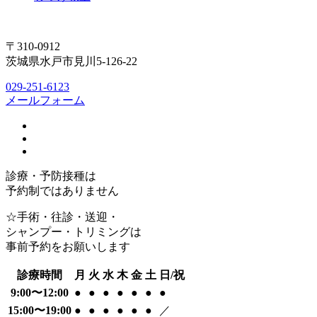
〒310-0912
茨城県水戸市見川5-126-22
029-251-6123
メールフォーム
診療・予防接種は
予約制ではありません
☆手術・往診・送迎・
シャンプー・トリミングは
事前予約をお願いします
診療時間
月
火
水
木
金
土
日/祝
9:00〜12:00
●
●
●
●
●
●
●
15:00〜19:00
●
●
●
●
●
●
／