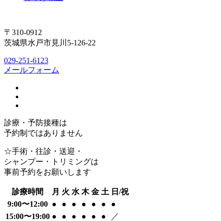
〒310-0912
茨城県水戸市見川5-126-22
029-251-6123
メールフォーム
診療・予防接種は
予約制ではありません
☆手術・往診・送迎・
シャンプー・トリミングは
事前予約をお願いします
診療時間
月
火
水
木
金
土
日/祝
9:00〜12:00
●
●
●
●
●
●
●
15:00〜19:00
●
●
●
●
●
●
／