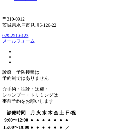
〒310-0912
茨城県水戸市見川5-126-22
029-251-6123
メールフォーム
診療・予防接種は
予約制ではありません
☆手術・往診・送迎・
シャンプー・トリミングは
事前予約をお願いします
診療時間
月
火
水
木
金
土
日/祝
9:00〜12:00
●
●
●
●
●
●
●
15:00〜19:00
●
●
●
●
●
●
／