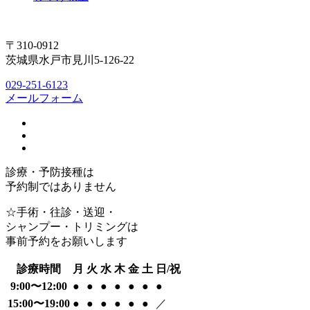
〒310-0912
茨城県水戸市見川5-126-22
029-251-6123
メールフォーム
診療・予防接種は
予約制ではありません
☆手術・往診・送迎・
シャンプー・トリミングは
事前予約をお願いします
診療時間
月
火
水
木
金
土
日/祝
9:00〜12:00
●
●
●
●
●
●
●
15:00〜19:00
●
●
●
●
●
●
／