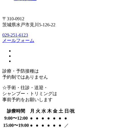
〒310-0912
茨城県水戸市見川5-126-22
029-251-6123
メールフォーム
診療・予防接種は
予約制ではありません
☆手術・往診・送迎・
シャンプー・トリミングは
事前予約をお願いします
診療時間
月
火
水
木
金
土
日/祝
9:00〜12:00
●
●
●
●
●
●
●
15:00〜19:00
●
●
●
●
●
●
／