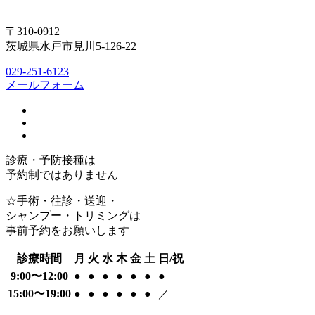
〒310-0912
茨城県水戸市見川5-126-22
029-251-6123
メールフォーム
診療・予防接種は
予約制ではありません
☆手術・往診・送迎・
シャンプー・トリミングは
事前予約をお願いします
診療時間
月
火
水
木
金
土
日/祝
9:00〜12:00
●
●
●
●
●
●
●
15:00〜19:00
●
●
●
●
●
●
／