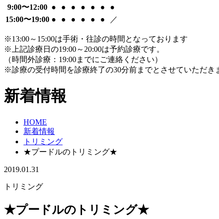
9:00〜12:00
●
●
●
●
●
●
●
15:00〜19:00
●
●
●
●
●
●
／
※13:00～15:00は手術・往診の時間となっております
※上記診療日の19:00～20:00は予約診療です。
（時間外診療：19:00までにご連絡ください）
※診療の受付時間を診療終了の30分前までとさせていただき
新着情報
HOME
新着情報
トリミング
★プードルのトリミング★
2019.01.31
トリミング
★プードルのトリミング★