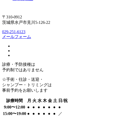
〒310-0912
茨城県水戸市見川5-126-22
029-251-6123
メールフォーム
診療・予防接種は
予約制ではありません
☆手術・往診・送迎・
シャンプー・トリミングは
事前予約をお願いします
診療時間
月
火
水
木
金
土
日/祝
9:00〜12:00
●
●
●
●
●
●
●
15:00〜19:00
●
●
●
●
●
●
／