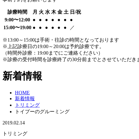
診療時間
月
火
水
木
金
土
日/祝
9:00〜12:00
●
●
●
●
●
●
●
15:00〜19:00
●
●
●
●
●
●
／
※13:00～15:00は手術・往診の時間となっております
※上記診療日の19:00～20:00は予約診療です。
（時間外診療：19:00までにご連絡ください）
※診療の受付時間を診療終了の30分前までとさせていただき
新着情報
HOME
新着情報
トリミング
トイプーのグルーミング
2019.02.14
トリミング