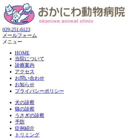
029-251-6123
メールフォーム
メニュー
HOME
当院について
診療案内
アクセス
お問い合わせ
お知らせ
プライバシーポリシー
犬の診察
猫の診察
うさぎの診察
予防
症例紹介
トリミング