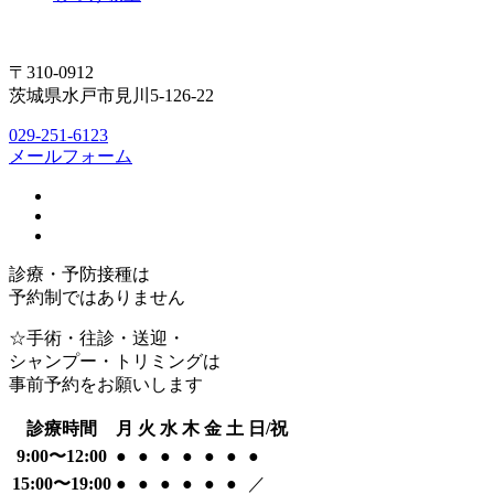
〒310-0912
茨城県水戸市見川5-126-22
029-251-6123
メールフォーム
診療・予防接種は
予約制ではありません
☆手術・往診・送迎・
シャンプー・トリミングは
事前予約をお願いします
診療時間
月
火
水
木
金
土
日/祝
9:00〜12:00
●
●
●
●
●
●
●
15:00〜19:00
●
●
●
●
●
●
／