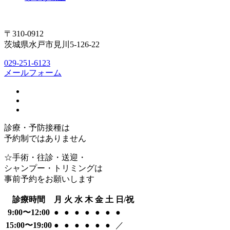
〒310-0912
茨城県水戸市見川5-126-22
029-251-6123
メールフォーム
診療・予防接種は
予約制ではありません
☆手術・往診・送迎・
シャンプー・トリミングは
事前予約をお願いします
診療時間
月
火
水
木
金
土
日/祝
9:00〜12:00
●
●
●
●
●
●
●
15:00〜19:00
●
●
●
●
●
●
／