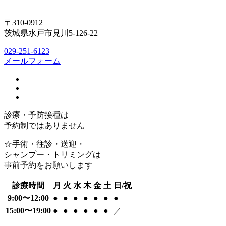
〒310-0912
茨城県水戸市見川5-126-22
029-251-6123
メールフォーム
診療・予防接種は
予約制ではありません
☆手術・往診・送迎・
シャンプー・トリミングは
事前予約をお願いします
診療時間
月
火
水
木
金
土
日/祝
9:00〜12:00
●
●
●
●
●
●
●
15:00〜19:00
●
●
●
●
●
●
／