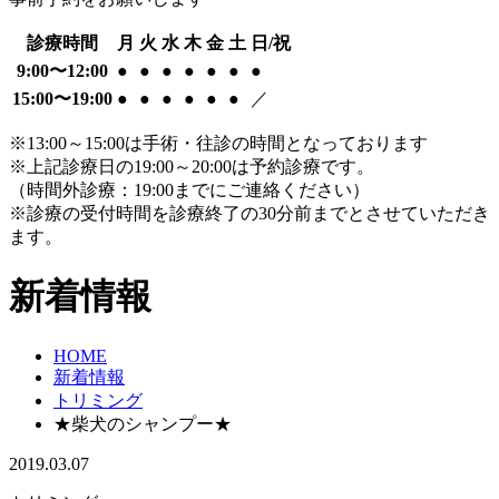
診療時間
月
火
水
木
金
土
日/祝
9:00〜12:00
●
●
●
●
●
●
●
15:00〜19:00
●
●
●
●
●
●
／
※13:00～15:00は手術・往診の時間となっております
※上記診療日の19:00～20:00は予約診療です。
（時間外診療：19:00までにご連絡ください）
※診療の受付時間を診療終了の30分前までとさせていただき
ます。
新着情報
HOME
新着情報
トリミング
★柴犬のシャンプー★
2019.03.07