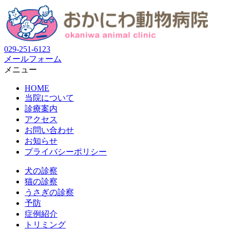
029-251-6123
メールフォーム
メニュー
HOME
当院について
診療案内
アクセス
お問い合わせ
お知らせ
プライバシーポリシー
犬の診察
猫の診察
うさぎの診察
予防
症例紹介
トリミング