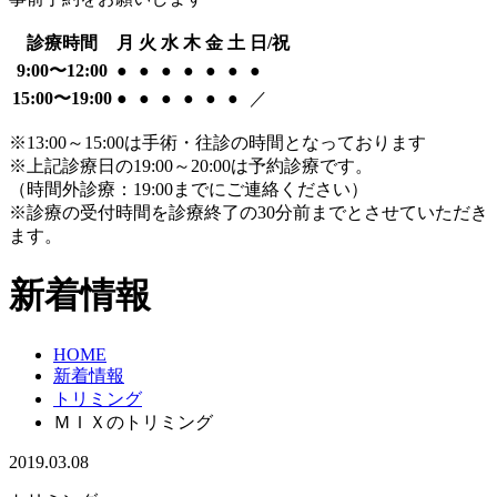
診療時間
月
火
水
木
金
土
日/祝
9:00〜12:00
●
●
●
●
●
●
●
15:00〜19:00
●
●
●
●
●
●
／
※13:00～15:00は手術・往診の時間となっております
※上記診療日の19:00～20:00は予約診療です。
（時間外診療：19:00までにご連絡ください）
※診療の受付時間を診療終了の30分前までとさせていただき
ます。
新着情報
HOME
新着情報
トリミング
ＭＩＸのトリミング
2019.03.08