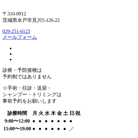
〒310-0912
茨城県水戸市見川5-126-22
029-251-6123
メールフォーム
診療・予防接種は
予約制ではありません
☆手術・往診・送迎・
シャンプー・トリミングは
事前予約をお願いします
診療時間
月
火
水
木
金
土
日/祝
9:00〜12:00
●
●
●
●
●
●
●
15:00〜19:00
●
●
●
●
●
●
／