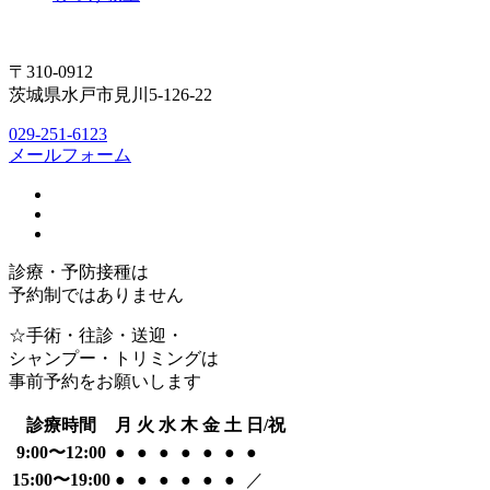
〒310-0912
茨城県水戸市見川5-126-22
029-251-6123
メールフォーム
診療・予防接種は
予約制ではありません
☆手術・往診・送迎・
シャンプー・トリミングは
事前予約をお願いします
診療時間
月
火
水
木
金
土
日/祝
9:00〜12:00
●
●
●
●
●
●
●
15:00〜19:00
●
●
●
●
●
●
／