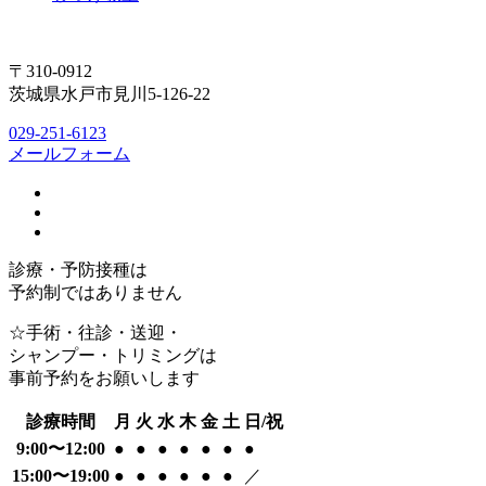
〒310-0912
茨城県水戸市見川5-126-22
029-251-6123
メールフォーム
診療・予防接種は
予約制ではありません
☆手術・往診・送迎・
シャンプー・トリミングは
事前予約をお願いします
診療時間
月
火
水
木
金
土
日/祝
9:00〜12:00
●
●
●
●
●
●
●
15:00〜19:00
●
●
●
●
●
●
／