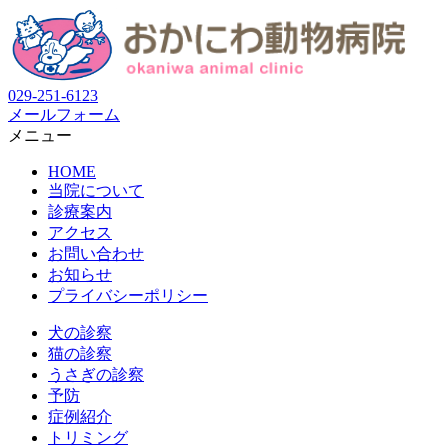
029-251-6123
メールフォーム
メニュー
HOME
当院について
診療案内
アクセス
お問い合わせ
お知らせ
プライバシーポリシー
犬の診察
猫の診察
うさぎの診察
予防
症例紹介
トリミング