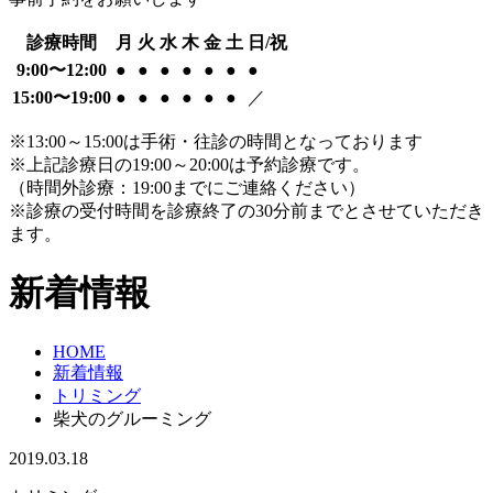
診療時間
月
火
水
木
金
土
日/祝
9:00〜12:00
●
●
●
●
●
●
●
15:00〜19:00
●
●
●
●
●
●
／
※13:00～15:00は手術・往診の時間となっております
※上記診療日の19:00～20:00は予約診療です。
（時間外診療：19:00までにご連絡ください）
※診療の受付時間を診療終了の30分前までとさせていただき
ます。
新着情報
HOME
新着情報
トリミング
柴犬のグルーミング
2019.03.18