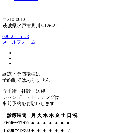
〒310-0912
茨城県水戸市見川5-126-22
029-251-6123
メールフォーム
診療・予防接種は
予約制ではありません
☆手術・往診・送迎・
シャンプー・トリミングは
事前予約をお願いします
診療時間
月
火
水
木
金
土
日/祝
9:00〜12:00
●
●
●
●
●
●
●
15:00〜19:00
●
●
●
●
●
●
／