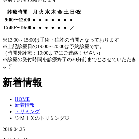
診療時間
月
火
水
木
金
土
日/祝
9:00〜12:00
●
●
●
●
●
●
●
15:00〜19:00
●
●
●
●
●
●
／
※13:00～15:00は手術・往診の時間となっております
※上記診療日の19:00～20:00は予約診療です。
（時間外診療：19:00までにご連絡ください）
※診療の受付時間を診療終了の30分前までとさせていただき
ます。
新着情報
HOME
新着情報
トリミング
♡ＭＩＸのトリミング♡
2019.04.25