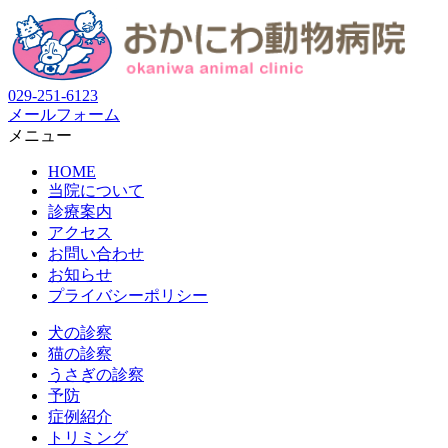
029-251-6123
メールフォーム
メニュー
HOME
当院について
診療案内
アクセス
お問い合わせ
お知らせ
プライバシーポリシー
犬の診察
猫の診察
うさぎの診察
予防
症例紹介
トリミング