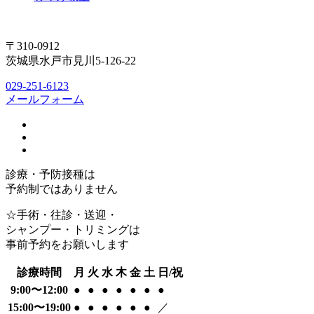
〒310-0912
茨城県水戸市見川5-126-22
029-251-6123
メールフォーム
診療・予防接種は
予約制ではありません
☆手術・往診・送迎・
シャンプー・トリミングは
事前予約をお願いします
診療時間
月
火
水
木
金
土
日/祝
9:00〜12:00
●
●
●
●
●
●
●
15:00〜19:00
●
●
●
●
●
●
／