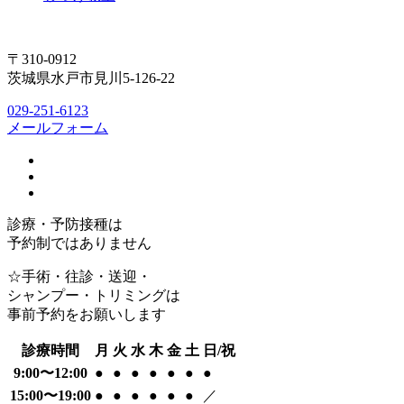
〒310-0912
茨城県水戸市見川5-126-22
029-251-6123
メールフォーム
診療・予防接種は
予約制ではありません
☆手術・往診・送迎・
シャンプー・トリミングは
事前予約をお願いします
診療時間
月
火
水
木
金
土
日/祝
9:00〜12:00
●
●
●
●
●
●
●
15:00〜19:00
●
●
●
●
●
●
／